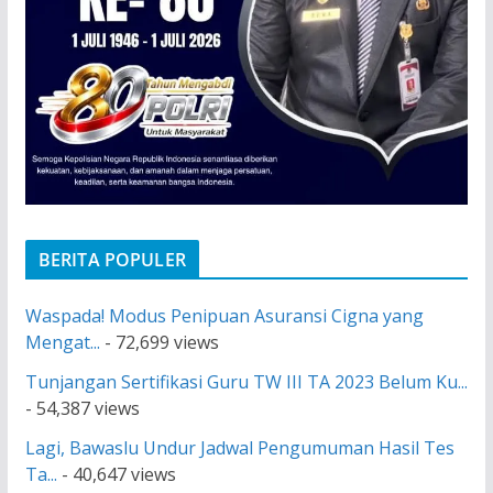
BERITA POPULER
Waspada! Modus Penipuan Asuransi Cigna yang
Mengat...
- 72,699 views
Tunjangan Sertifikasi Guru TW III TA 2023 Belum Ku...
- 54,387 views
Lagi, Bawaslu Undur Jadwal Pengumuman Hasil Tes
Ta...
- 40,647 views