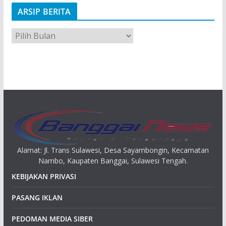
ARSIP BERITA
A
r
s
i
p
Alamat: Jl. Trans Sulawesi, Desa Sayambongin, Kecamatan
Nambo, Kaupaten Banggai, Sulawesi Tengah.
KEBIJAKAN PRIVASI
PASANG IKLAN
PEDOMAN MEDIA SIBER