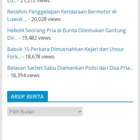
Lu...
- 21,272 views
Residivis Penggelapan Kendaraan Bermotor di
Luwuk ...
- 20,028 views
Heboh! Seorang Pria di Bunta Ditemukan Gantung
Dir...
- 19,482 views
Babuk 15 Perkara Dimusnahkan Kejari dan Unsur
Fork...
- 18,678 views
Belasan Sachet Sabu Diamankan Polisi dari Dua Pria...
- 18,394 views
ARSIP BERITA
A
r
s
i