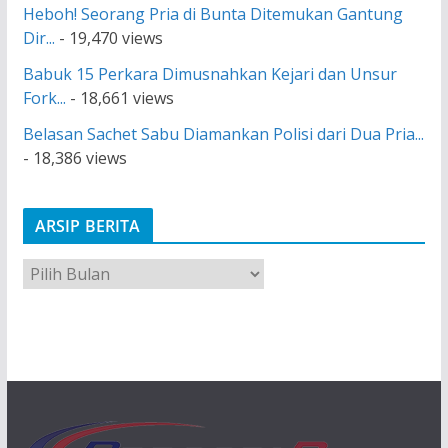
Heboh! Seorang Pria di Bunta Ditemukan Gantung
Dir...
- 19,470 views
Babuk 15 Perkara Dimusnahkan Kejari dan Unsur
Fork...
- 18,661 views
Belasan Sachet Sabu Diamankan Polisi dari Dua Pria...
- 18,386 views
ARSIP BERITA
A
r
s
i
p