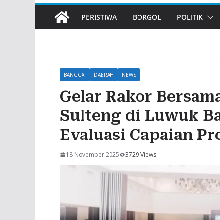
PERISTIWA
BORGOL
POLITIK
BANGGAI
DAERAH
NEWS
Gelar Rakor Bersama
Sulteng di Luwuk B
Evaluasi Capaian Pr
18 November 2025
3729 Views