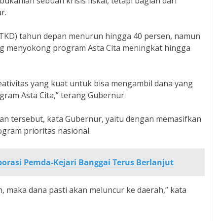
bukanlah sebuah krisis fiskal, tetapi bagian dari
r.
 (TKD) tahun depan menurun hingga 40 persen, namun
g menyokong program Asta Cita meningkat hingga
reativitas yang kuat untuk bisa mengambil dana yang
rogram Asta Cita,” terang Gubernur.
an tersebut, kata Gubernur, yaitu dengan memasifkan
ram prioritas nasional.
orasi Pemda-Kejari Banggai Terus Berlanjut
n, maka dana pasti akan meluncur ke daerah,” kata