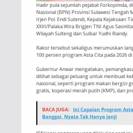
Hadir pula sejumlah pejabat Forkopimda, 
Nasional (BPN) Provinsi Sulawesi Tengah
Irjen Pol. Endi Sutendi, Kepala Kejaksaan 
XXIII/Palaka Wira Brigjen TNI Agus Sasmit
Wilayah Sulteng dan Sulbar Yudhi Riandy.
Rakor tersebut sekaligus merumuskan lan
100 persen program Asta Cita pada 2026 di
Gubernur Anwar mengatakan, pemangkasan
dilihat sebagai peluang untuk membuat ke
nasional, seperti program makan bergizi g
gratis, koperasi merah putih (KMP), dan 
BACA JUGA:
Ini Capaian Program Asta
Banggai, Nyata Tak Hanya Janji