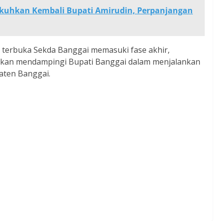
ukuhkan Kembali Bupati Amirudin, Perpanjangan
si terbuka Sekda Banggai memasuki fase akhir,
 akan mendampingi Bupati Banggai dalam menjalankan
aten Banggai.