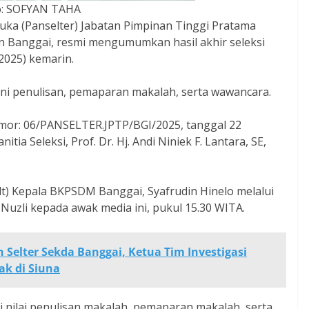
o: SOFYAN TAHA
buka (Panselter) Jabatan Pimpinan Tinggi Pratama
en Banggai, resmi mengumumkan hasil akhir seleksi
2025) kemarin.
kni penulisan, pemaparan makalah, serta wawancara.
or: 06/PANSELTER.JPTP/BGI/2025, tanggal 22
ia Seleksi, Prof. Dr. Hj. Andi Niniek F. Lantara, SE,
t) Kepala BKPSDM Banggai, Syafrudin Hinelo melalui
Nuzli kepada awak media ini, pukul 15.30 WITA.
n Selter Sekda Banggai, Ketua Tim Investigasi
k di Siuna
 nilai penulisan makalah, pemaparan makalah, serta