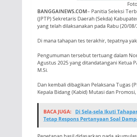
Fot
BANGGAINEWS.COM
– Panitia Seleksi Ter
(JPTP) Sekretaris Daerah (Sekda) Kabupat
yang telah dilaksanakan pada Rabu (20/08/
Di mana tahapan tes terakhir, tepatnya ya
Pengumuman tersebut tertuang dalam Nom
Agustus 2025 yang ditandatangani Ketua Panit
M.Si.
Dan kembali dibagikan Pelaksana Tugas (Pl
Kepala Bidang (Kabid) Mutasi dan Promosi, 
BACA JUGA:
Di Sela-sela Ikuti Tahapa
Tetap Respons Pertanyaan Soal Dampa
Penetapan hasil didasarkan pada akumulasi