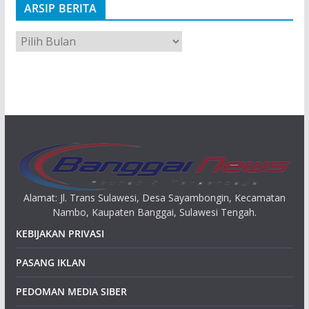
ARSIP BERITA
A
r
s
i
p
Alamat: Jl. Trans Sulawesi, Desa Sayambongin, Kecamatan
Nambo, Kaupaten Banggai, Sulawesi Tengah.
KEBIJAKAN PRIVASI
PASANG IKLAN
PEDOMAN MEDIA SIBER