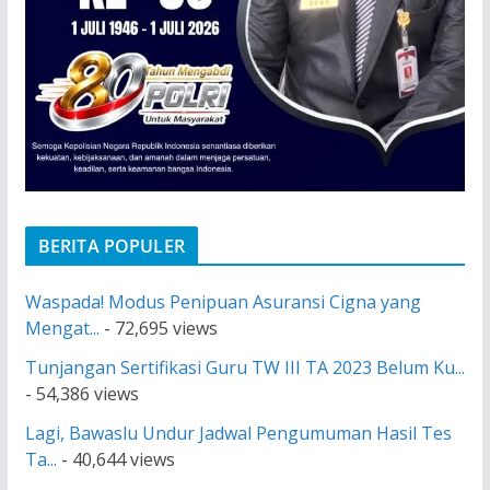
BERITA POPULER
Waspada! Modus Penipuan Asuransi Cigna yang
Mengat...
- 72,695 views
Tunjangan Sertifikasi Guru TW III TA 2023 Belum Ku...
- 54,386 views
Lagi, Bawaslu Undur Jadwal Pengumuman Hasil Tes
Ta...
- 40,644 views