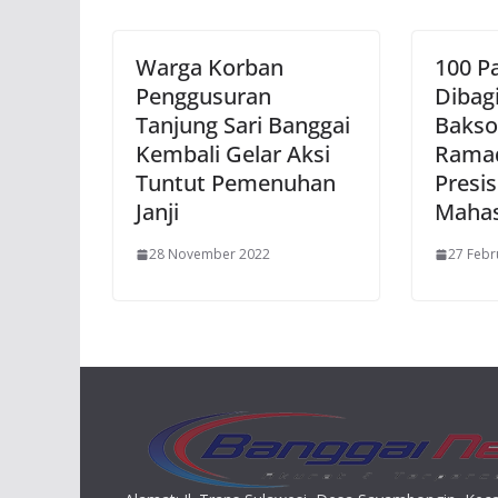
Warga Korban
100 P
Penggusuran
Dibag
Tanjung Sari Banggai
Bakso
Kembali Gelar Aksi
Ramad
Tuntut Pemenuhan
Presi
Janji
Maha
28 November 2022
27 Febr