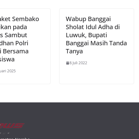
aket Sembako
Wabup Banggai
ikan pada
Sholat Idul Adha di
s Sambut
Luwuk, Bupati
han Polri
Banggai Masih Tanda
si Bersama
Tanya
siswa
8 Juli 2022
uari 2025