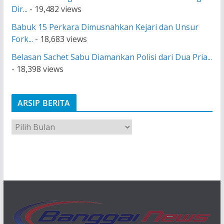
Dir...
- 19,482 views
Babuk 15 Perkara Dimusnahkan Kejari dan Unsur
Fork...
- 18,683 views
Belasan Sachet Sabu Diamankan Polisi dari Dua Pria...
- 18,398 views
ARSIP BERITA
A
r
s
i
p