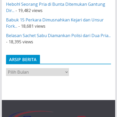
Heboh! Seorang Pria di Bunta Ditemukan Gantung
Dir...
- 19,482 views
Babuk 15 Perkara Dimusnahkan Kejari dan Unsur
Fork...
- 18,681 views
Belasan Sachet Sabu Diamankan Polisi dari Dua Pria...
- 18,395 views
ARSIP BERITA
A
r
s
i
p