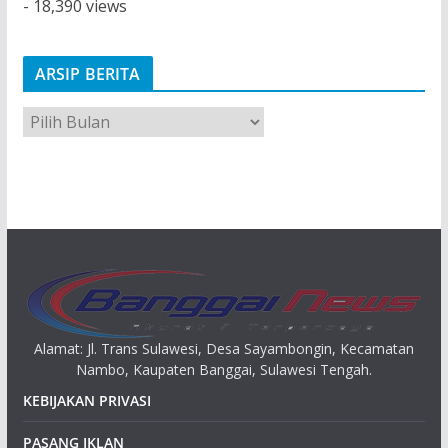
- 18,390 views
ARSIP BERITA
A
r
s
i
p
Alamat: Jl. Trans Sulawesi, Desa Sayambongin, Kecamatan
Nambo, Kaupaten Banggai, Sulawesi Tengah.
KEBIJAKAN PRIVASI
PASANG IKLAN