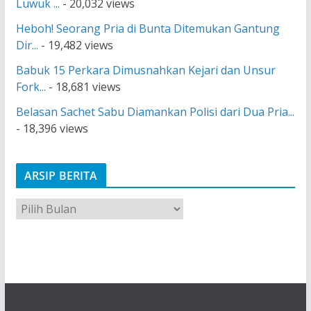
Luwuk ...
- 20,032 views
Heboh! Seorang Pria di Bunta Ditemukan Gantung
Dir...
- 19,482 views
Babuk 15 Perkara Dimusnahkan Kejari dan Unsur
Fork...
- 18,681 views
Belasan Sachet Sabu Diamankan Polisi dari Dua Pria...
- 18,396 views
ARSIP BERITA
A
r
s
i
p