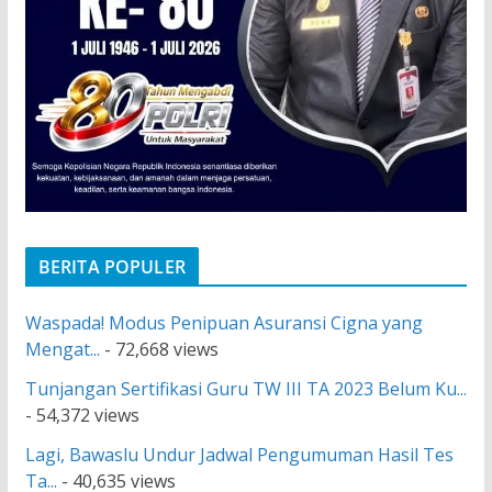
BERITA POPULER
Waspada! Modus Penipuan Asuransi Cigna yang
Mengat...
- 72,668 views
Tunjangan Sertifikasi Guru TW III TA 2023 Belum Ku...
- 54,372 views
Lagi, Bawaslu Undur Jadwal Pengumuman Hasil Tes
Ta...
- 40,635 views