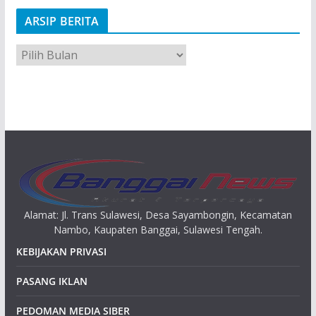
ARSIP BERITA
A
r
s
i
p
Alamat: Jl. Trans Sulawesi, Desa Sayambongin, Kecamatan
Nambo, Kaupaten Banggai, Sulawesi Tengah.
KEBIJAKAN PRIVASI
PASANG IKLAN
PEDOMAN MEDIA SIBER