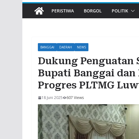
PERISTIWA
BORGOL
POLITIK
BANGGAI
DAERAH
NEWS
Dukung Penguatan S
Bupati Banggai dan 
Progres PLTMG Lu
18 Juni 2025
607 Views