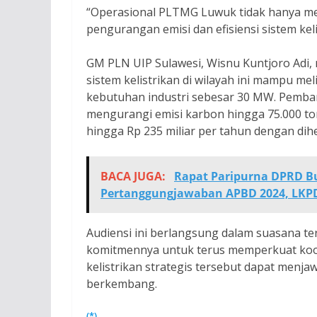
“Operasional PLTMG Luwuk tidak hanya men
pengurangan emisi dan efisiensi sistem keli
GM PLN UIP Sulawesi, Wisnu Kuntjoro Ad
sistem kelistrikan di wilayah ini mampu me
kebutuhan industri sebesar 30 MW. Pemban
mengurangi emisi karbon hingga 75.000 to
hingga Rp 235 miliar per tahun dengan dih
BACA JUGA:
Rapat Paripurna DPRD B
Pertanggungjawaban APBD 2024, LKP
Audiensi ini berlangsung dalam suasana t
komitmennya untuk terus memperkuat koo
kelistrikan strategis tersebut dapat menj
berkembang.
(*)