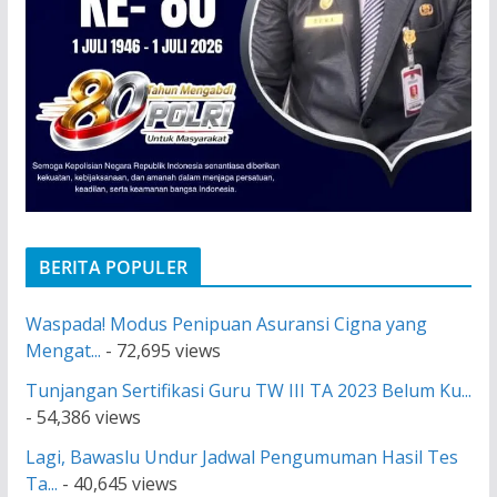
BERITA POPULER
Waspada! Modus Penipuan Asuransi Cigna yang
Mengat...
- 72,695 views
Tunjangan Sertifikasi Guru TW III TA 2023 Belum Ku...
- 54,386 views
Lagi, Bawaslu Undur Jadwal Pengumuman Hasil Tes
Ta...
- 40,645 views