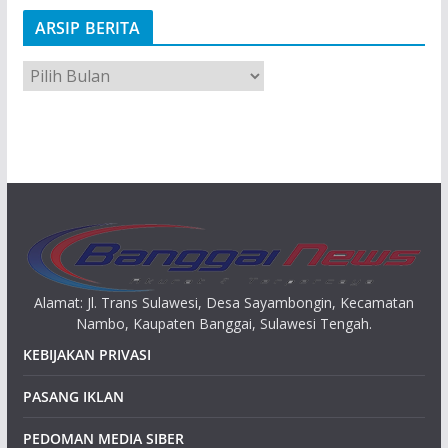
ARSIP BERITA
A
r
s
i
p
Alamat: Jl. Trans Sulawesi, Desa Sayambongin, Kecamatan
Nambo, Kaupaten Banggai, Sulawesi Tengah.
KEBIJAKAN PRIVASI
PASANG IKLAN
PEDOMAN MEDIA SIBER