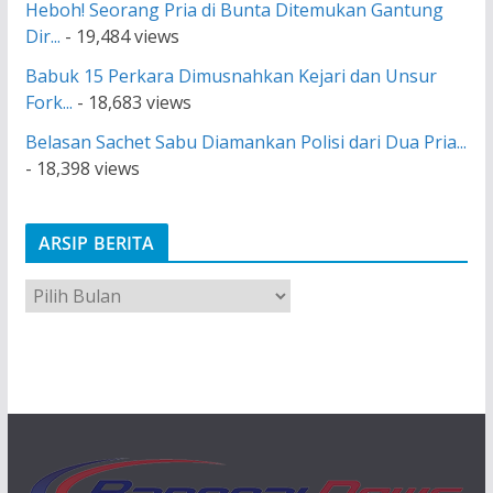
Heboh! Seorang Pria di Bunta Ditemukan Gantung
Dir...
- 19,484 views
Babuk 15 Perkara Dimusnahkan Kejari dan Unsur
Fork...
- 18,683 views
Belasan Sachet Sabu Diamankan Polisi dari Dua Pria...
- 18,398 views
ARSIP BERITA
A
r
s
i
p