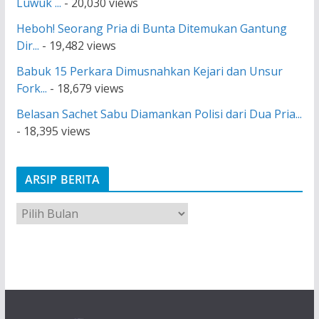
Luwuk ...
- 20,030 views
Heboh! Seorang Pria di Bunta Ditemukan Gantung
Dir...
- 19,482 views
Babuk 15 Perkara Dimusnahkan Kejari dan Unsur
Fork...
- 18,679 views
Belasan Sachet Sabu Diamankan Polisi dari Dua Pria...
- 18,395 views
ARSIP BERITA
A
r
s
i
p