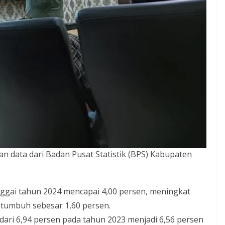
an data dari Badan Pusat Statistik (BPS) Kabupaten
ai tahun 2024 mencapai 4,00 persen, meningkat
u tumbuh sebesar 1,60 persen.
dari 6,94 persen pada tahun 2023 menjadi 6,56 persen