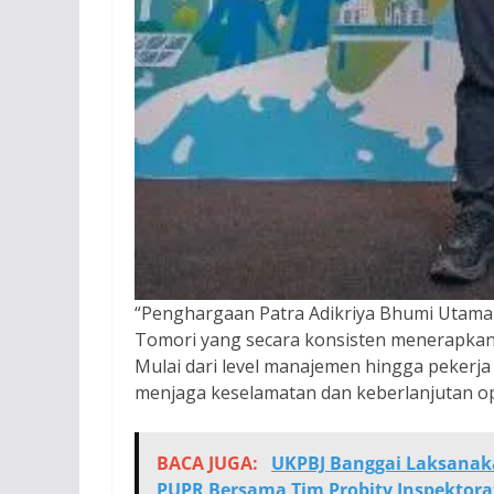
“Penghargaan Patra Adikriya Bhumi Utama i
Tomori yang secara konsisten menerapkan s
Mulai dari level manajemen hingga pekerja
menjaga keselamatan dan keberlanjutan ope
BACA JUGA:
UKPBJ Banggai Laksanak
PUPR Bersama Tim Probity Inspektora