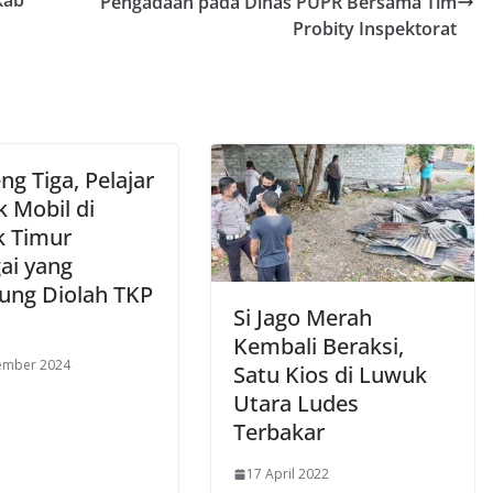
Pengadaan pada Dinas PUPR Bersama Tim
Probity Inspektorat
g Tiga, Pelajar
k Mobil di
 Timur
ai yang
ung Diolah TKP
Si Jago Merah
Kembali Beraksi,
ember 2024
Satu Kios di Luwuk
Utara Ludes
Terbakar
17 April 2022