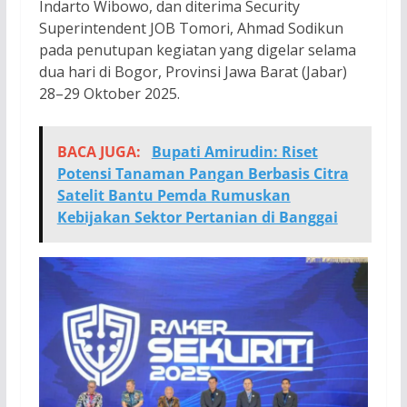
Indarto Wibowo, dan diterima Security
Superintendent JOB Tomori, Ahmad Sodikun
pada penutupan kegiatan yang digelar selama
dua hari di Bogor, Provinsi Jawa Barat (Jabar)
28–29 Oktober 2025.
BACA JUGA:
Bupati Amirudin: Riset
Potensi Tanaman Pangan Berbasis Citra
Satelit Bantu Pemda Rumuskan
Kebijakan Sektor Pertanian di Banggai