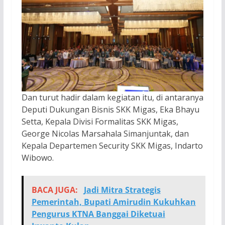
Dan turut hadir dalam kegiatan itu, di antaranya
Deputi Dukungan Bisnis SKK Migas, Eka Bhayu
Setta, Kepala Divisi Formalitas SKK Migas,
George Nicolas Marsahala Simanjuntak, dan
Kepala Departemen Security SKK Migas, Indarto
Wibowo.
BACA JUGA:
Jadi Mitra Strategis
Pemerintah, Bupati Amirudin Kukuhkan
Pengurus KTNA Banggai Diketuai