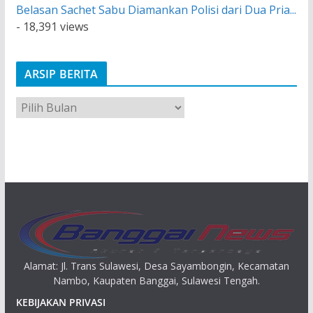
Belasan Sachet Sabu Diamankan Polisi dari Dua Pria...
- 18,391 views
ARSIP BERITA
A
r
s
i
p
Alamat: Jl. Trans Sulawesi, Desa Sayambongin, Kecamatan
Nambo, Kaupaten Banggai, Sulawesi Tengah.
KEBIJAKAN PRIVASI