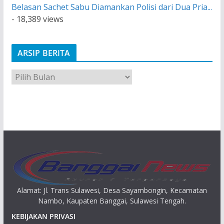
Belasan Sachet Sabu Diamankan Polisi dari Dua Pria...
- 18,389 views
ARSIP BERITA
A
r
s
i
p
Alamat: Jl. Trans Sulawesi, Desa Sayambongin, Kecamatan
Nambo, Kaupaten Banggai, Sulawesi Tengah.
KEBIJAKAN PRIVASI