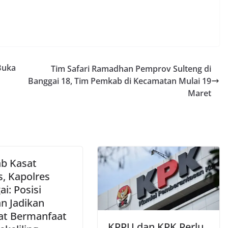
Buka
Tim Safari Ramadhan Pemprov Sulteng di
I
Banggai 18, Tim Pemkab di Kecamatan Mulai 19
Maret
ab Kasat
s, Kapolres
i: Posisi
an Jadikan
t Bermanfaat
KPPU dan KPK Perlu