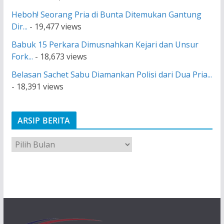
Heboh! Seorang Pria di Bunta Ditemukan Gantung
Dir...
- 19,477 views
Babuk 15 Perkara Dimusnahkan Kejari dan Unsur
Fork...
- 18,673 views
Belasan Sachet Sabu Diamankan Polisi dari Dua Pria...
- 18,391 views
ARSIP BERITA
A
r
s
i
p