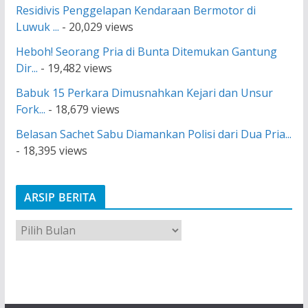
Residivis Penggelapan Kendaraan Bermotor di
Luwuk ...
- 20,029 views
Heboh! Seorang Pria di Bunta Ditemukan Gantung
Dir...
- 19,482 views
Babuk 15 Perkara Dimusnahkan Kejari dan Unsur
Fork...
- 18,679 views
Belasan Sachet Sabu Diamankan Polisi dari Dua Pria...
- 18,395 views
ARSIP BERITA
A
r
s
i
p