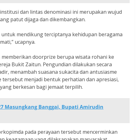
nstitusi dan lintas denominasi ini merupakan wujud
ang patut dijaga dan dikembangkan.
 untuk mendikung terciptanya kehidupan beragama
mati,” ucapnya.
 memberikan doorprize berupa wisata rohani ke
ereja Bukit Zaitun. Pengundian dilakukan secara
adir, menambah suasana sukacita dan antusiasme
tersebut menjadi bentuk perhatian dan apresiasi,
ang berkesan bagi jemaat terpilih.
27 Masungkang Banggai, Bupati Amirudin
orkopimda pada perayaan tersebut mencerminkan
tan keagamaan yang dilaksanakan masyarakat.