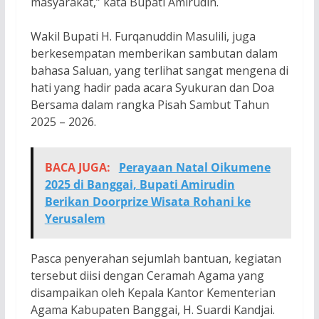
masyarakat,” kata Bupati Amirudin.
Wakil Bupati H. Furqanuddin Masulili, juga
berkesempatan memberikan sambutan dalam
bahasa Saluan, yang terlihat sangat mengena di
hati yang hadir pada acara Syukuran dan Doa
Bersama dalam rangka Pisah Sambut Tahun
2025 – 2026.
BACA JUGA:
Perayaan Natal Oikumene
2025 di Banggai, Bupati Amirudin
Berikan Doorprize Wisata Rohani ke
Yerusalem
Pasca penyerahan sejumlah bantuan, kegiatan
tersebut diisi dengan Ceramah Agama yang
disampaikan oleh Kepala Kantor Kementerian
Agama Kabupaten Banggai, H. Suardi Kandjai.