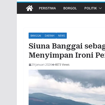
PERISTIWA
BORGOL
POLITIK
BANGGAI
DAERAH
NEWS
Siuna Banggai seba
Menyimpan Ironi P
29 Januari 2026
4873 Views