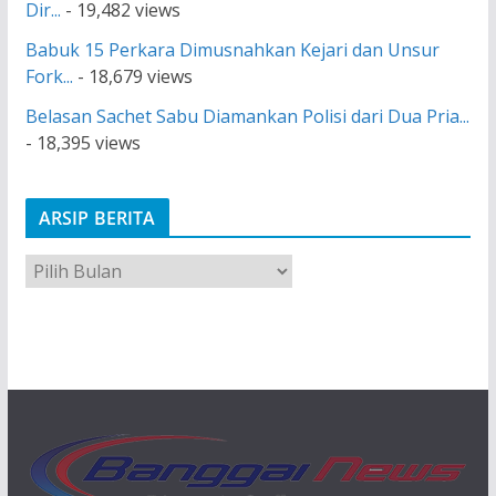
Dir...
- 19,482 views
Babuk 15 Perkara Dimusnahkan Kejari dan Unsur
Fork...
- 18,679 views
Belasan Sachet Sabu Diamankan Polisi dari Dua Pria...
- 18,395 views
ARSIP BERITA
A
r
s
i
p