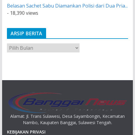
Belasan Sachet Sabu Diamankan Polisi dari Dua Pria...
- 18,390 views
ARSIP BERITA
A
r
s
i
p
Alamat: Jl. Trans Sulawesi, Desa Sayambongin, Kecamatan
Nambo, Kaupaten Banggai, Sulawesi Tengah.
KEBIJAKAN PRIVASI