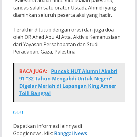
“Palestina adalah kita. Kita adalah palestina,”
tandas salah satu orator Ustadz Ahmidi yang
diaminkan seluruh peserta aksi yang hadir.
Terakhir ditutup dengan orasi dan juga doa
oleh DR Ahed Abu Al Atta, Aktivis Kemanusiaan
dari Yayasan Persahabatan dan Studi
Peradaban, Gaza, Palestina.
BACA JUGA:
Puncak HUT Alumni Akabri
91 “32 Tahun Mengabdi Untuk Negeri”
Digelar Meriah di Lapangan King Ameer
Toili Banggai
(SOF)
Dapatkan informasi lainnya di
Googlenews, klik:
Banggai News