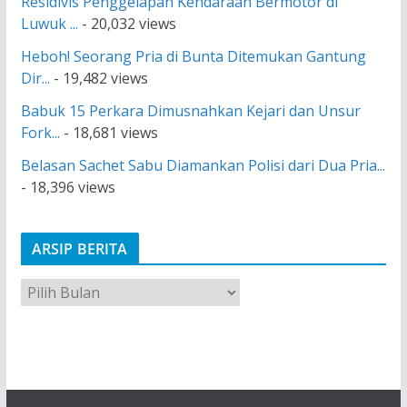
Residivis Penggelapan Kendaraan Bermotor di
Luwuk ...
- 20,032 views
Heboh! Seorang Pria di Bunta Ditemukan Gantung
Dir...
- 19,482 views
Babuk 15 Perkara Dimusnahkan Kejari dan Unsur
Fork...
- 18,681 views
Belasan Sachet Sabu Diamankan Polisi dari Dua Pria...
- 18,396 views
ARSIP BERITA
A
r
s
i
p