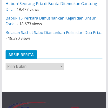
Heboh! Seorang Pria di Bunta Ditemukan Gantung
Dir...
- 19,477 views
Babuk 15 Perkara Dimusnahkan Kejari dan Unsur
Fork...
- 18,673 views
Belasan Sachet Sabu Diamankan Polisi dari Dua Pria...
- 18,390 views
ARSIP BERITA
A
r
s
i
p