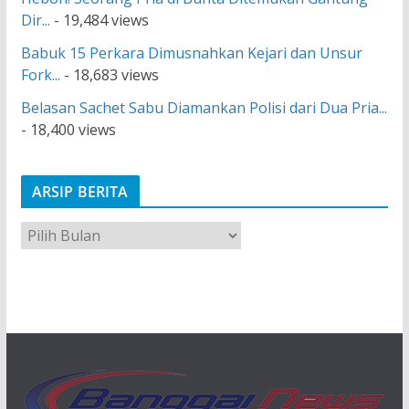
Dir...
- 19,484 views
Babuk 15 Perkara Dimusnahkan Kejari dan Unsur
Fork...
- 18,683 views
Belasan Sachet Sabu Diamankan Polisi dari Dua Pria...
- 18,400 views
ARSIP BERITA
A
r
s
i
p