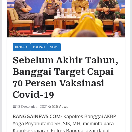
BANGGAI
DAERAH
NEWS
Sebelum Akhir Tahun,
Banggai Target Capai
70 Persen Vaksinasi
Covid-19
13 Desember 2021
626 Views
BANGGAINEWS.COM-
Kapolres Banggai AKBP
Yoga Priyahutama SH, SIK, MH, meminta para
Kapolsek jajaran Polres Banggai agar dapat