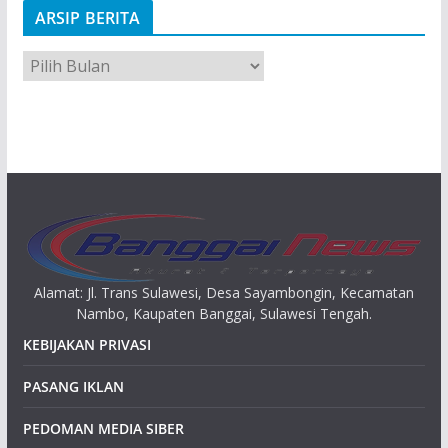
ARSIP BERITA
A
r
s
i
p
Alamat: Jl. Trans Sulawesi, Desa Sayambongin, Kecamatan
Nambo, Kaupaten Banggai, Sulawesi Tengah.
KEBIJAKAN PRIVASI
PASANG IKLAN
PEDOMAN MEDIA SIBER