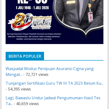
BERITA POPULER
Waspada! Modus Penipuan Asuransi Cigna yang
Mengat...
- 72,721 views
Tunjangan Sertifikasi Guru TW III TA 2023 Belum Ku...
- 54,395 views
Lagi, Bawaslu Undur Jadwal Pengumuman Hasil Tes
Ta...
- 40,659 views