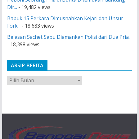
Dir...
- 19,482 views
Babuk 15 Perkara Dimusnahkan Kejari dan Unsur
Fork...
- 18,683 views
Belasan Sachet Sabu Diamankan Polisi dari Dua Pria...
- 18,398 views
ARSIP BERITA
A
r
s
i
p