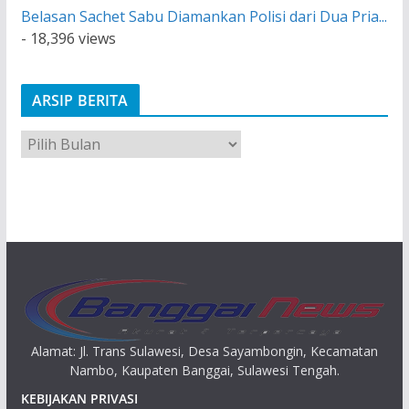
Belasan Sachet Sabu Diamankan Polisi dari Dua Pria...
- 18,396 views
ARSIP BERITA
A
r
s
i
p
Alamat: Jl. Trans Sulawesi, Desa Sayambongin, Kecamatan
Nambo, Kaupaten Banggai, Sulawesi Tengah.
KEBIJAKAN PRIVASI