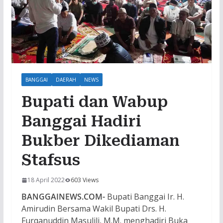
BANGGAI
DAERAH
NEWS
Bupati dan Wabup
Banggai Hadiri
Bukber Dikediaman
Stafsus
18 April 2022
603 Views
BANGGAINEWS.COM-
Bupati Banggai Ir. H.
Amirudin Bersama Wakil Bupati Drs. H.
Furqanuddin Masulili, M.M. menghadiri Buka