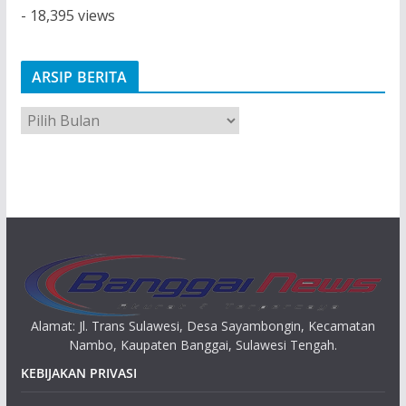
- 18,395 views
ARSIP BERITA
A
r
s
i
p
Alamat: Jl. Trans Sulawesi, Desa Sayambongin, Kecamatan
Nambo, Kaupaten Banggai, Sulawesi Tengah.
KEBIJAKAN PRIVASI