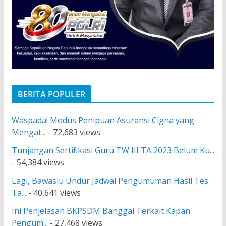
BERITA POPULER
Waspada! Modus Penipuan Asuransi Cigna yang
Mengat...
- 72,683 views
Tunjangan Sertifikasi Guru TW III TA 2023 Belum Ku...
- 54,384 views
Lagi, Bawaslu Undur Jadwal Pengumuman Hasil Tes
Ta...
- 40,641 views
Ini Penjelasan BKPSDM Banggai Terkait Kapan
Pengum...
- 27,468 views