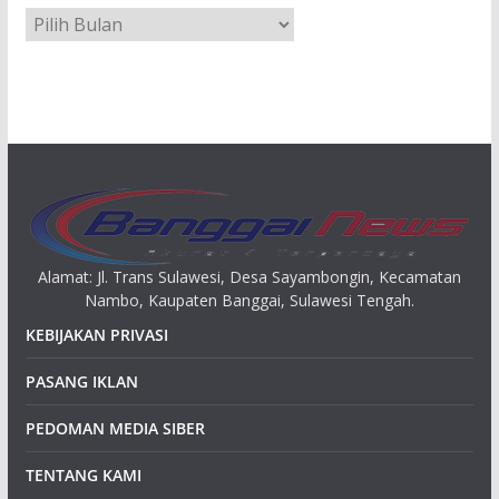
A
r
s
i
p
Alamat: Jl. Trans Sulawesi, Desa Sayambongin, Kecamatan
Nambo, Kaupaten Banggai, Sulawesi Tengah.
KEBIJAKAN PRIVASI
PASANG IKLAN
PEDOMAN MEDIA SIBER
TENTANG KAMI