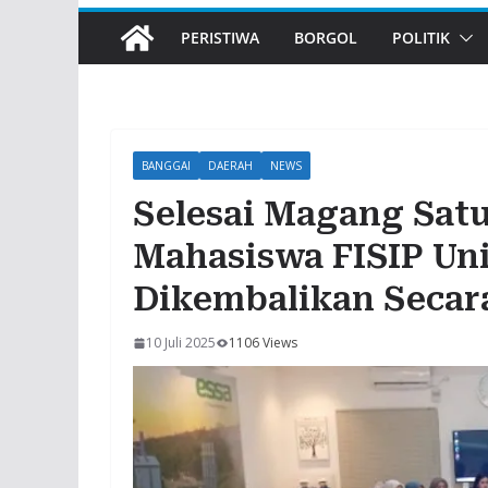
PERISTIWA
BORGOL
POLITIK
BANGGAI
DAERAH
NEWS
Selesai Magang Satu
Mahasiswa FISIP U
Dikembalikan Secar
10 Juli 2025
1106 Views