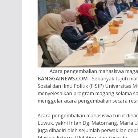
Acara pengembalian mahasiswa magan
BANGGAINEWS.COM
– Sebanyak tujuh mah
Sosial dan Ilmu Politik (FISIP) Universit
menyelesaikan program magang selama sat
menggelar acara pengembalian secara resm
Acara pengembalian mahasiswa turut dihadi
Luwuk, yakni Intan Dg. Matorrang, Maria Ul
juga dihadiri oleh sejumlah perwakilan de
Marine, External Relation, dan Security.