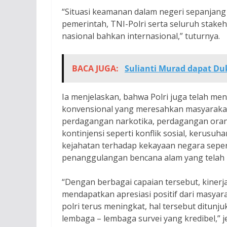
“Situasi keamanan dalam negeri sepanjang 
pemerintah, TNI-Polri serta seluruh stak
nasional bahkan internasional,” tuturnya.
BACA JUGA:
Sulianti Murad dapat Du
Ia menjelaskan, bahwa Polri juga telah me
konvensional yang meresahkan masyarakat,
perdagangan narkotika, perdagangan orang,
kontinjensi seperti konflik sosial, kerusu
kejahatan terhadap kekayaan negara seperti 
penanggulangan bencana alam yang telah m
“Dengan berbagai capaian tersebut, kinerj
mendapatkan apresiasi positif dari masyara
polri terus meningkat, hal tersebut ditunj
lembaga – lembaga survei yang kredibel,” j