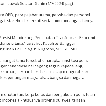
n, Luwuk Selatan, Senin (1/7/2024) pagi.
ra OPD, para pejabat utama, perwira dan personel
ai, stakeholder terkait serta tamu undangan lainnya
 Presisi Mendukung Percepatan Tranformasi Ekonomi
ndonesia Emas” tersebut Kapolres Banggai
g Irjen Pol Dr. Agus Nugroho, SIK, SH, MH.
mangat tema tersebut diharapkan institusi polri,
agar senantiasa berpegang teguh kepada janji,
berkorban, berhati bersih, serta siap mengerahkan
tuk kepentingan masyarakat, bangsa dan negara
i menuturkan, kerja keras dan pengabdian polri, telah
t indonesia khususnya provinsi sulawesi tengah.