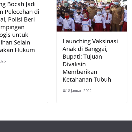
ng Bocah Jadi
n Pelecehan di
i, Polisi Beri
ampingan
logis untuk
Launching Vaksinasi
ihan Selain
Anak di Banggai,
gakan Hukum
Bupati: Tujuan
2026
Divaksin
Memberikan
Ketahanan Tubuh
18 Januari 2022