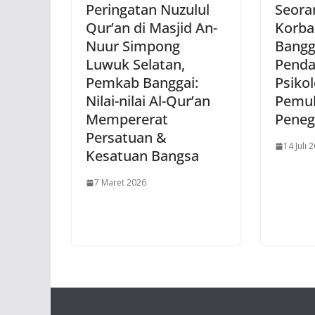
Peringatan Nuzulul
Seora
Qur’an di Masjid An-
Korba
Nuur Simpong
Bangga
Luwuk Selatan,
Pend
Pemkab Banggai:
Psiko
Nilai-nilai Al-Qur’an
Pemul
Mempererat
Pene
Persatuan &
14 Juli 
Kesatuan Bangsa
7 Maret 2026