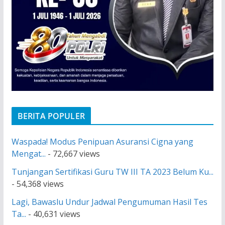
BERITA POPULER
Waspada! Modus Penipuan Asuransi Cigna yang
Mengat...
- 72,667 views
Tunjangan Sertifikasi Guru TW III TA 2023 Belum Ku...
- 54,368 views
Lagi, Bawaslu Undur Jadwal Pengumuman Hasil Tes
Ta...
- 40,631 views