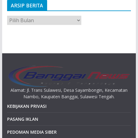
ARSIP BERITA
A
r
s
i
p
Alamat: Jl. Trans Sulawesi, Desa Sayambongin, Kecamatan
Nambo, Kaupaten Banggai, Sulawesi Tengah.
KEBIJAKAN PRIVASI
PASANG IKLAN
PEDOMAN MEDIA SIBER