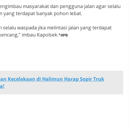
mengimbau masyarakat dan pengguna jalan agar selalu
lan yang terdapat banyak pohon lebat.
elalu waspada jika melintasi jalan yang terdapat
 kencang,” imbau Kapolsek.
*HPB
ban Kecelakaan di Halimun Harap Sopir Truk
a!