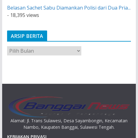
Belasan Sachet Sabu Diamankan Polisi dari Dua Pria...
- 18,395 views
ARSIP BERITA
A
r
s
i
p
Alamat: Jl. Trans Sulawesi, Desa Sayambongin, Kecamatan
Nambo, Kaupaten Banggai, Sulawesi Tengah.
KEBIJAKAN PRIVASI