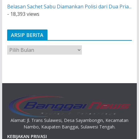
Belasan Sachet Sabu Diamankan Polisi dari Dua Pria...
- 18,393 views
ARSIP BERITA
A
r
s
i
p
Alamat: Jl. Trans Sulawesi, Desa Sayambongin, Kecamatan
Nambo, Kaupaten Banggai, Sulawesi Tengah.
KEBIJAKAN PRIVASI