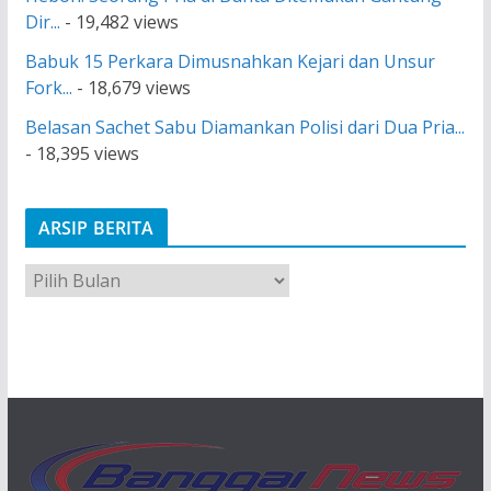
Dir...
- 19,482 views
Babuk 15 Perkara Dimusnahkan Kejari dan Unsur
Fork...
- 18,679 views
Belasan Sachet Sabu Diamankan Polisi dari Dua Pria...
- 18,395 views
ARSIP BERITA
A
r
s
i
p