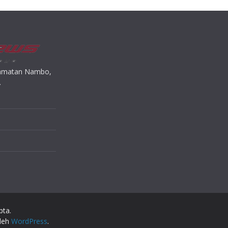
ecamatan Nambo,
.
pta.
oleh
WordPress
.