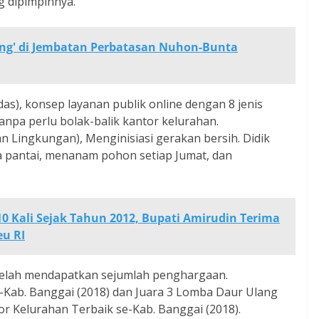
 dipimpinnya.
eng' di Jembatan Perbatasan Nuhon-Bunta
s), konsep layanan publik online dengan 8 jenis
anpa perlu bolak-balik kantor kelurahan.
 Lingkungan), Menginisiasi gerakan bersih. Didik
pantai, menanam pohon setiap Jumat, dan
0 Kali Sejak Tahun 2012, Bupati Amirudin Terima
u RI
ni telah mendapatkan sejumlah penghargaan.
-Kab. Banggai (2018) dan Juara 3 Lomba Daur Ulang
r Kelurahan Terbaik se-Kab. Banggai (2018).