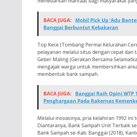
menebarkan manfaat bagi masyarakat yang
BACA JUGA:
Mobil Pick Up 'Adu Bant
Banggai Berbuntut Kebakaran
Top Kece (Tombang Permai Kelurahan Cerda
pelayanan melalui situs dengan cepat dan t
Geber Maling (Gerakan Bersama Selamatkan
mengajak warga untuk membersihkan area 
membentuk bank sampah.
BACA JUGA:
Banggai Raih Opini WTP 1
Penghargaan Pada Rakernas Kemenke
Melalui inovasinya, pria kelahiran 1992 i
Diantaranya, Bank Sampah Unit Terbaik se
Bank Sampah se-Kab. Banggai (2018), Kanto