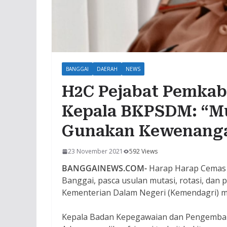
BANGGAI
DAERAH
NEWS
H2C Pejabat Pemkab 
Kepala BKPSDM: “Mu
Gunakan Kewenanga
23 November 2021
592 Views
BANGGAINEWS.COM-
Harap Harap Cemas 
Banggai, pasca usulan mutasi, rotasi, da
Kementerian Dalam Negeri (Kemendagri) mul
Kepala Badan Kepegawaian dan Pengemba