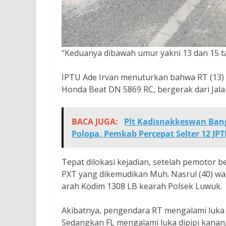
“Keduanya dibawah umur yakni 13 dan 15 ta
IPTU Ade Irvan menuturkan bahwa RT (13
Honda Beat DN 5869 RC, bergerak dari Jala
BACA JUGA:
Plt Kadisnakkeswan Ban
Polopa, Pemkab Percepat Selter 12 JPT
Tepat dilokasi kejadian, setelah pemotor 
PXT yang dikemudikan Muh. Nasrul (40) wa
arah Kodim 1308 LB kearah Polsek Luwuk.
Akibatnya, pengendara RT mengalami luka d
Sedangkan FL mengalami luka dipipi kanan,