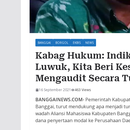
BANGGAI
BORGOL
EKBIS
NEWS
Kabag Hukum: Indik
Luwuk, Kita Beri K
Mengaudit Secara T
16 September 2021
463 Views
BANGGAINEWS.COM-
Pemerintah Kabupat
Banggai, turut mendukung apa menjadi tu
wadah Aliansi Mahasiswa Kabupaten Bangg
dana penyertaan modal ke Perusahaan Da