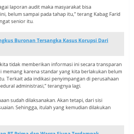
ebagai laporan audit maka masyarakat bisa
ni, belum sampai pada tahap itu,” terang Kabag Farid
gat senior itu.
Ringkus Buronan Tersangka Kasus Korupsi Dari
 kita tidak memberikan informasi ini secara transparan
api memang karena standar yang kita berlakukan belum
itu. Terkait ada indikasi penyimpangan di perusahaan
dural administrasi,” terangnya lagi.
aan sudah dilaksanakan. Akan tetapi, dari sisi
aian. Sehingga, itulah yang kemudian dilakukan
an PT Prima dan Warga Siuna Terdampak